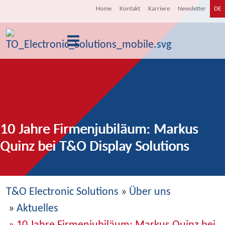
Home
Kontakt
Karriere
Newsletter
DE
10 Jahre Firmenjubiläum: Markus
Quinz bei T&O Display Solutions
T&O Electronic Solutions
»
Über uns
»
Aktuelles